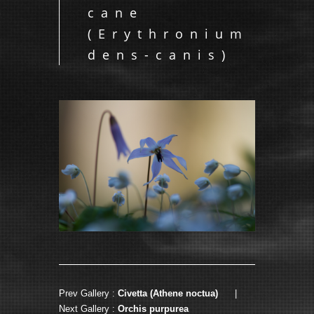
cane
(Erythronium
dens-canis)
Prev Gallery :
Civetta (Athene noctua)
|
Next Gallery :
Orchis purpurea